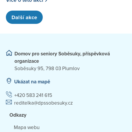
Více o této akci
Další akce
Domov pro seniory Soběsuky, příspěvková
organizace
Soběsuky 95, 798 03 Plumlov
Ukázat na mapě
+420 583 241 615
reditelka@dpssobesuky.cz
Odkazy
Mapa webu