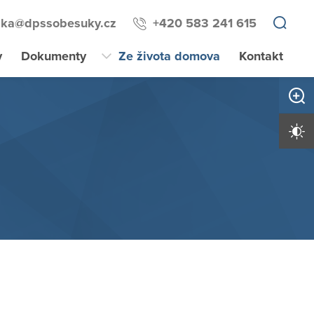
elka@dpssobesuky.cz
+420 583 241 615
y
Dokumenty
Ze života domova
Kontakt
Zvětši
Vysoký 