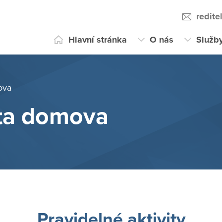
redit
Hlavní stránka
O nás
Služb
ova
ota domova
Pravidelné aktivity