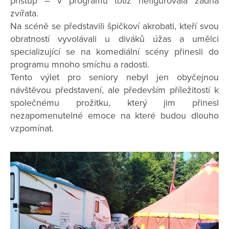
přístup – v programu totiž nefigurovala žádná
zvířata.
Na scéně se představili špičkoví akrobati, kteří svou
obratností vyvolávali u diváků úžas a umělci
specializující se na komediální scény přinesli do
programu mnoho smíchu a radosti.
Tento výlet pro seniory nebyl jen obyčejnou
návštěvou představení, ale především příležitostí k
společnému prožitku, který jim přinesl
nezapomenutelné emoce na které budou dlouho
vzpomínat.