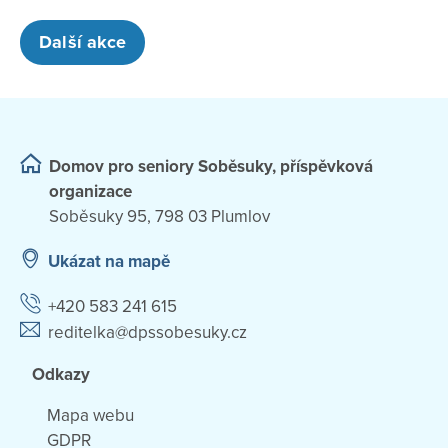
Další akce
Domov pro seniory Soběsuky, příspěvková
organizace
Soběsuky 95, 798 03 Plumlov
Ukázat na mapě
+420 583 241 615
reditelka@dpssobesuky.cz
Odkazy
Mapa webu
GDPR