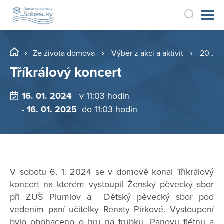
Ze života domova
Výběr z akcí a aktivit
2024
Tříkrálový koncert
16. 01. 2024
v 11:03 hodin
- 16. 01. 2025
do 11:03 hodin
V sobotu 6. 1. 2024 se v domově konal Tříkrálový
koncert na kterém vystoupil Ženský pěvecký sbor
při ZUŠ Plumlov a Dětský pěvecký sbor pod
vedením paní učitelky Renaty Pírkové. Vystoupení
bylo obohaceno o hru na trubku, Panovu flétnu a